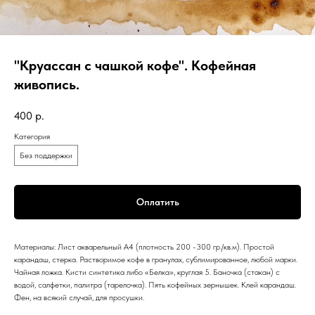
"Круассан с чашкой кофе". Кофейная
живопись.
400
р.
Категория
Без поддержки
Оплатить
Материалы: Лист акварельный А4 (плотность 200 -300 гр./кв.м). Простой
карандаш, стерка. Растворимое кофе в гранулах, сублимированное, любой марки.
Чайная ложка. Кисти синтетика либо «Белка», круглая 5. Баночка (стакан) с
водой, салфетки, палитра (тарелочка). Пять кофейных зернышек. Клей карандаш.
Фен, на всякий случай, для просушки.