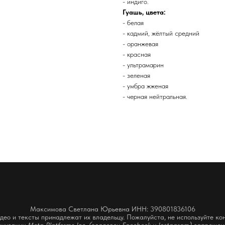
- индиго.
Гуашь, цвета:
- белая
- кадмий, жёлтый средний
- оранжевая
- красная
- ультрамарин
- зеленая
- умбра жженая
- черная нейтральная.
Максимова Светлана Юрьевна ИНН: 390801836106
ео и тексты принадлежат их владельцу. Пожалуйста, не используйте кон
низации Meta Platforms Inc. (владелец Facebook и Instagram) запреще