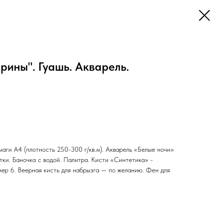
рины". Гуашь. Акварель.
маги А4 (плотность 250-300 г/кв.м). Акварель «Белые ночи»
тки. Баночка с водой. Палитра. Кисти «Синтетика» -
омер 6. Веерная кисть для набрызга — по желанию. Фен для