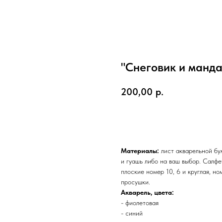
"Снеговик и манда
200,00
р.
Оплатить
Материалы:
лист акварельной бу
и гуашь либо на ваш выбор. Салфе
плоские номер 10, 6 и круглая, н
просушки.
Акварель, цвета:
- фиолетовая
- синий