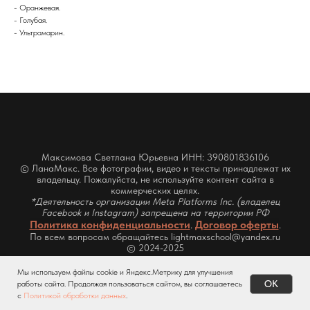
- Оранжевая.
- Голубая.
- Ультрамарин.
Максимова Светлана Юрьевна ИНН: 390801836106
© ЛанаМакс. Все фотографии, видео и тексты принадлежат их
владельцу. Пожалуйста, не используйте контент сайта в
коммерческих целях.
*Деятельность организации Meta Platforms Inc. (владелец
Facebook и Instagram) запрещена на территории РФ
Политика конфиденциальности
Договор оферты
.
.
По всем вопросам обращайтесь lightmaxschool@yandex.ru
© 2024-2025
Мы используем файлы cookie и Яндекс.Метрику для улучшения
OK
работы сайта. Продолжая пользоваться сайтом, вы соглашаетесь
с
Политикой обработки данных
.