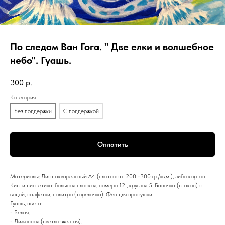
По следам Ван Гога. " Две елки и волшебное
небо". Гуашь.
300
р.
Категория
Без поддержки
С поддержкой
Оплатить
Материалы: Лист акварельный А4 (плотность 200 -300 гр./кв.м ), либо картон.
Кисти синтетика: большая плоская, номера 12 , круглая 5. Баночка (стакан) с
водой, салфетки, палитра (тарелочка). Фен для просушки.
Гуашь, цвета:
- Белая.
- Лимонная (светло-желтая).