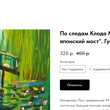
По следам Клода 
японский мост". Г
320
р.
400
р.
Категория
Без поддержки
С поддержкой
Оплатить
Материалы: Лист акварельный А4 (
синтетика: большая плоская, номер