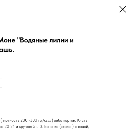
Моне "Водяные лилии и
уашь.
плотность 200 -300 гр./кв.м ) либо картон. Кисть
а 20-24 и круглая 5 и 3. Баночка (стакан) с водой,