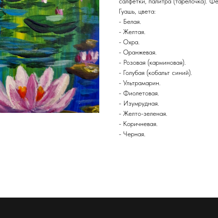
салфетки, палитра (тарелочка). Ф
Гуашь, цвета:
- Белая.
- Желтая.
- Охра.
- Оранжевая.
- Розовая (карминовая).
- Голубая (кобальт синий).
- Ультрамарин.
- Фиолетовая.
- Изумрудная.
- Желто-зеленая.
- Коричневая.
- Черная.