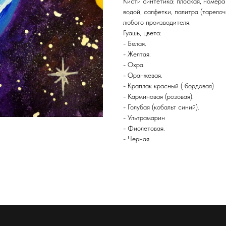
Кисти синтетика: плоская, номера 
водой, салфетки, палитра (тарело
любого производителя.
Гуашь, цвета:
- Белая.
- Желтая.
- Охра.
- Оранжевая.
- Краплак красный ( бордовая)
- Карминовая (розовая).
- Голубая (кобальт синий).
- Ультрамарин
- Фиолетовая.
- Черная.