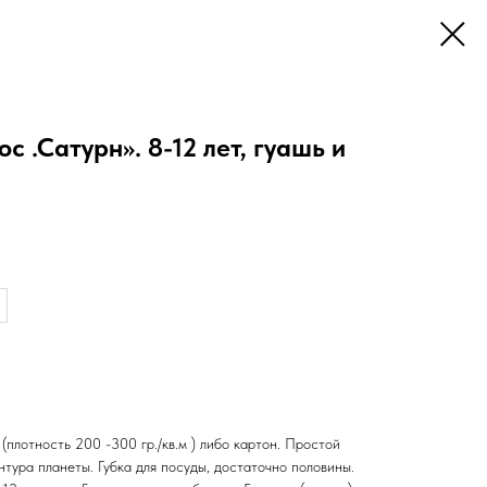
с .Сатурн». 8-12 лет, гуашь и
плотность 200 -300 гр./кв.м ) либо картон. Простой
нтура планеты. Губка для посуды, достаточно половины.