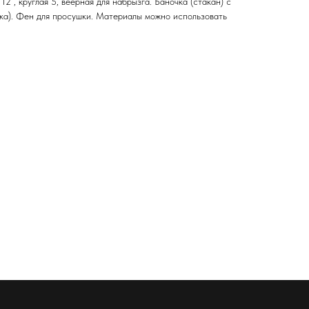
12 , круглая 5, веерная для набрызга. Баночка (стакан) с
чка). Фен для просушки. Материалы можно использовать